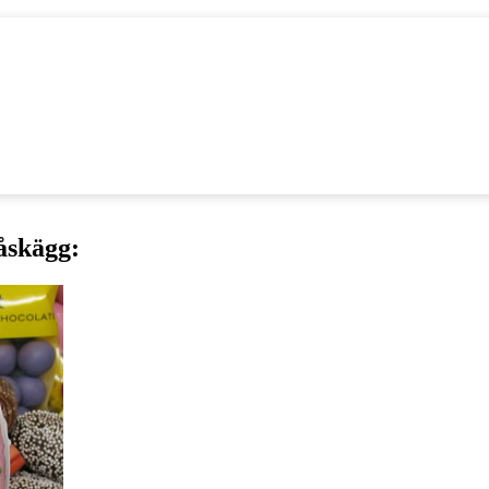
påskägg: