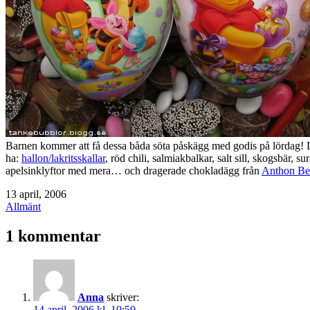
Barnen kommer att få dessa båda söta påskägg med godis på lördag! De f
ha:
hallon/lakritsskallar
, röd chili, salmiakbalkar, salt sill, skogsbär, s
apelsinklyftor med mera… och dragerade chokladägg från
Anthon Be
Publicerat
13 april, 2006
den
Kategoriserat
Allmänt
som
1 kommentar
Anna
skriver:
14 april, 2006 kl. 10:50