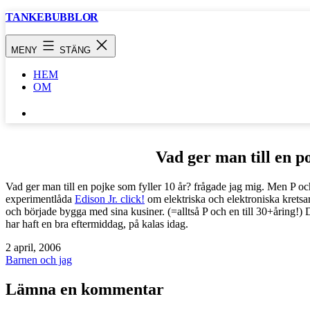
Hoppa
TANKEBUBBLOR
till
innehåll
MENY
STÄNG
HEM
OM
SÖK
…
Vad ger man till en p
Vad ger man till en pojke som fyller 10 år? frågade jag mig. Men P och
experimentlåda
Edison Jr. click!
om elektriska och elektroniska kretsa
och började bygga med sina kusiner. (=alltså P och en till 30+åring!) D
har haft en bra eftermiddag, på kalas idag.
Publicerat
2 april, 2006
den
Kategoriserat
Barnen och jag
som
Lämna en kommentar