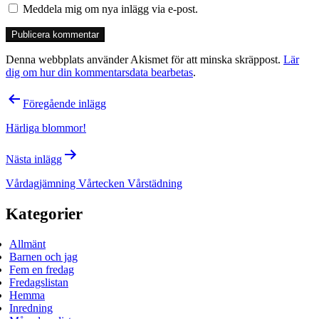
Meddela mig om nya inlägg via e-post.
Denna webbplats använder Akismet för att minska skräppost.
Lär
dig om hur din kommentarsdata bearbetas
.
Inläggsnavigering
Föregående inlägg
Härliga blommor!
Nästa inlägg
Vårdagjämning Vårtecken Vårstädning
Kategorier
Allmänt
Barnen och jag
Fem en fredag
Fredagslistan
Hemma
Inredning