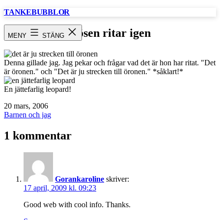
Hoppa
TANKEBUBBLOR
till
innehåll
Tösen ritar igen
MENY
STÄNG
Denna gillade jag. Jag pekar och frågar vad det är hon har ritat. "Det
är öronen." och "Det är ju strecken till öronen." *såklart!*
En jättefarlig leopard!
Publicerat
20 mars, 2006
den
Kategoriserat
Barnen och jag
som
1 kommentar
Gorankaroline
skriver:
17 april, 2009 kl. 09:23
Good web with cool info. Thanks.