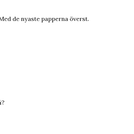
t. Med de nyaste papperna överst.
å?