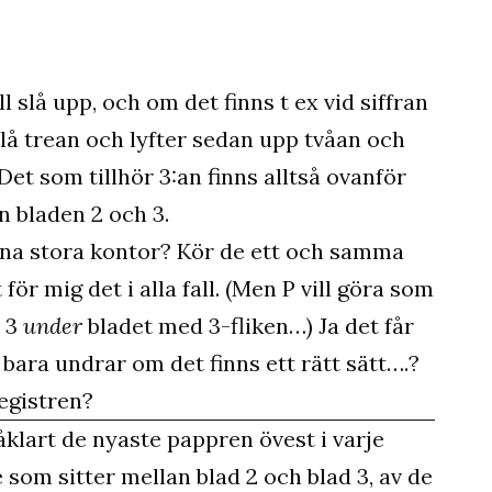
ll slå upp, och om det finns t ex vid siffran
lå trean och lyfter sedan upp tvåan och
Det som tillhör 3:an finns alltså ovanför
n bladen 2 och 3.
rna stora kontor? Kör de ett och samma
 för mig det i alla fall. (Men P vill göra som
r 3
under
bladet med 3-fliken…) Ja det får
bara undrar om det finns ett rätt sätt….?
egistren?
såklart de nyaste pappren övest i varje
e som sitter mellan blad 2 och blad 3, av de