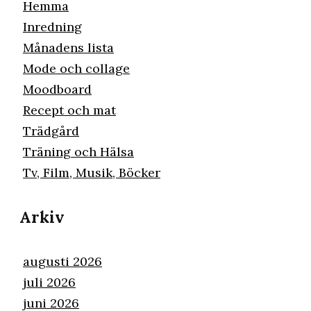
Hemma
Inredning
Månadens lista
Mode och collage
Moodboard
Recept och mat
Trädgård
Träning och Hälsa
Tv, Film, Musik, Böcker
Arkiv
augusti 2026
juli 2026
juni 2026