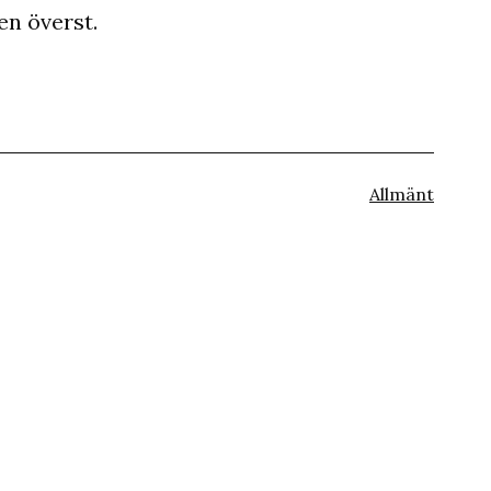
en överst.
Kategoriserat
Allmänt
som