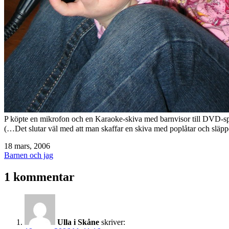
P köpte en mikrofon och en Karaoke-skiva med barnvisor till DVD-spel
(…Det slutar väl med att man skaffar en skiva med poplåtar och släpp
Publicerat
18 mars, 2006
den
Kategoriserat
Barnen och jag
som
1 kommentar
Ulla i Skåne
skriver: