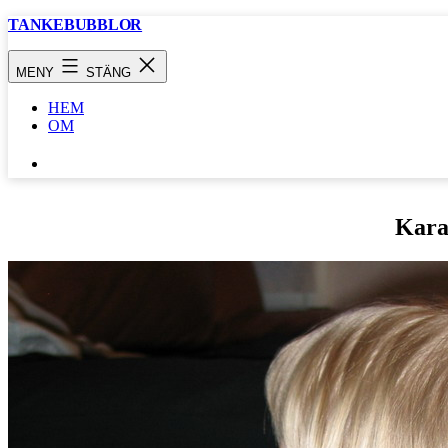
Hoppa
TANKEBUBBLOR
till
innehåll
MENY
STÄNG
HEM
OM
SÖK
…
Kara