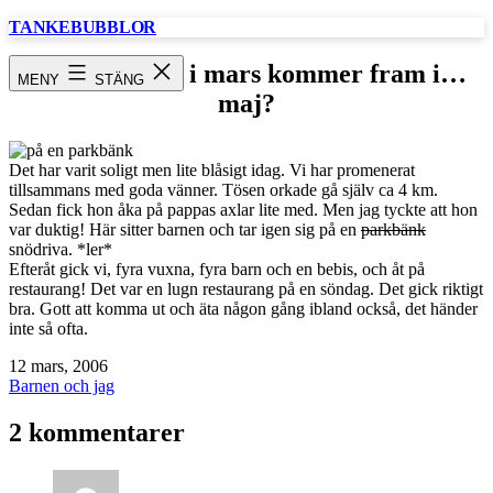
Hoppa
TANKEBUBBLOR
till
innehåll
Det som göms i mars kommer fram i…
MENY
STÄNG
maj?
Det har varit soligt men lite blåsigt idag. Vi har promenerat
tillsammans med goda vänner. Tösen orkade gå själv ca 4 km.
Sedan fick hon åka på pappas axlar lite med. Men jag tyckte att hon
var duktig! Här sitter barnen och tar igen sig på en
parkbänk
snödriva. *ler*
Efteråt gick vi, fyra vuxna, fyra barn och en bebis, och åt på
restaurang! Det var en lugn restaurang på en söndag. Det gick riktigt
bra. Gott att komma ut och äta någon gång ibland också, det händer
inte så ofta.
Publicerat
12 mars, 2006
den
Kategoriserat
Barnen och jag
som
2 kommentarer