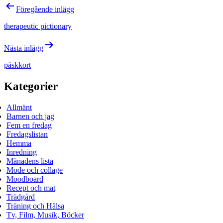
Inläggsnavigering
Föregående inlägg
therapeutic pictionary
Nästa inlägg
påskkort
Kategorier
Allmänt
Barnen och jag
Fem en fredag
Fredagslistan
Hemma
Inredning
Månadens lista
Mode och collage
Moodboard
Recept och mat
Trädgård
Träning och Hälsa
Tv, Film, Musik, Böcker