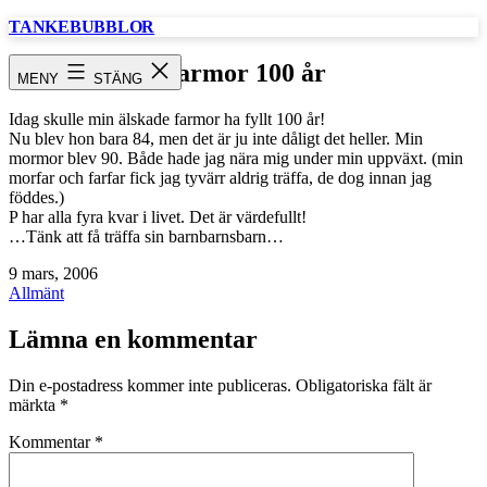
Hoppa
TANKEBUBBLOR
till
innehåll
Farmor 100 år
MENY
STÄNG
Idag skulle min älskade farmor ha fyllt 100 år!
Nu blev hon bara 84, men det är ju inte dåligt det heller. Min
mormor blev 90. Både hade jag nära mig under min uppväxt. (min
morfar och farfar fick jag tyvärr aldrig träffa, de dog innan jag
föddes.)
P har alla fyra kvar i livet. Det är värdefullt!
…Tänk att få träffa sin barnbarnsbarn…
Publicerat
9 mars, 2006
den
Kategoriserat
Allmänt
som
Lämna en kommentar
Din e-postadress kommer inte publiceras.
Obligatoriska fält är
märkta
*
Kommentar
*