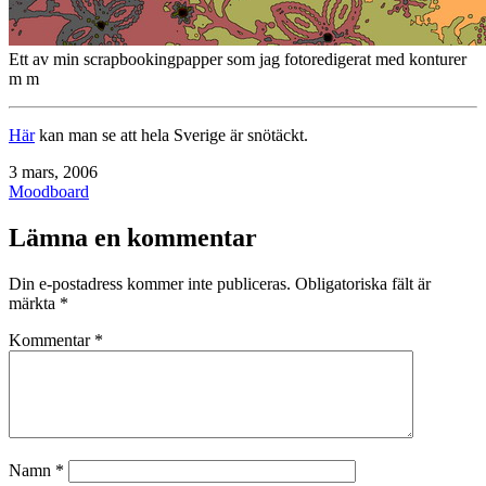
Ett av min scrapbookingpapper som jag fotoredigerat med konturer
m m
Här
kan man se att hela Sverige är snötäckt.
Publicerat
3 mars, 2006
den
Kategoriserat
Moodboard
som
Lämna en kommentar
Din e-postadress kommer inte publiceras.
Obligatoriska fält är
märkta
*
Kommentar
*
Namn
*