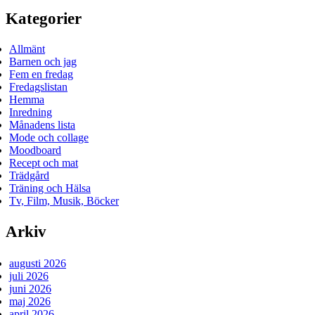
Kategorier
Allmänt
Barnen och jag
Fem en fredag
Fredagslistan
Hemma
Inredning
Månadens lista
Mode och collage
Moodboard
Recept och mat
Trädgård
Träning och Hälsa
Tv, Film, Musik, Böcker
Arkiv
augusti 2026
juli 2026
juni 2026
maj 2026
april 2026