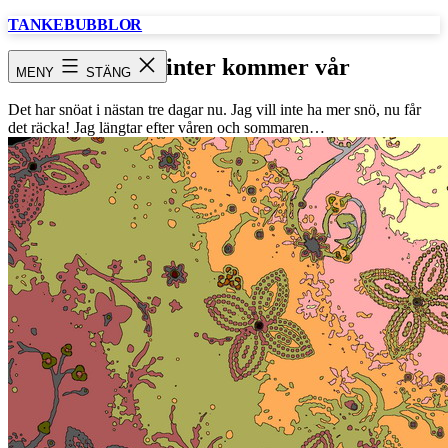
Hoppa
TANKEBUBBLOR
till
innehåll
efter vinter kommer vår
MENY
STÄNG
Det har snöat i nästan tre dagar nu. Jag vill inte ha mer snö, nu får
det räcka! Jag längtar efter våren och sommaren…