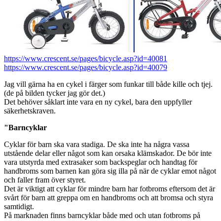
https://www.crescent.se/pages/bicycle.asp?id=40081
https://www.crescent.se/pages/bicycle.asp?id=40079
Jag vill gärna ha en cykel i färger som funkar till både kille och tjej.
(de på bilden tycker jag gör det.)
Det behöver såklart inte vara en ny cykel, bara den uppfyller
säkerhetskraven.
"Barncyklar
Cyklar för barn ska vara stadiga. De ska inte ha några vassa
utstående delar eller något som kan orsaka klämskador. De bör inte
vara utstyrda med extrasaker som backspeglar och handtag för
handbroms som barnen kan göra sig illa på när de cyklar emot något
och faller fram över styret.
Det är viktigt att cyklar för mindre barn har fotbroms eftersom det är
svårt för barn att greppa om en handbroms och att bromsa och styra
samtidigt.
På marknaden finns barncyklar både med och utan fotbroms på