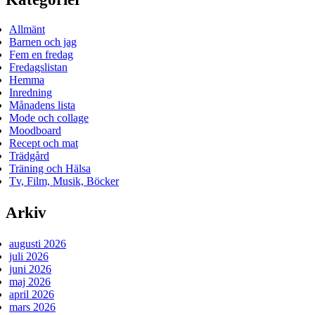
Allmänt
Barnen och jag
Fem en fredag
Fredagslistan
Hemma
Inredning
Månadens lista
Mode och collage
Moodboard
Recept och mat
Trädgård
Träning och Hälsa
Tv, Film, Musik, Böcker
Arkiv
augusti 2026
juli 2026
juni 2026
maj 2026
april 2026
mars 2026