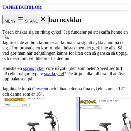
Hoppa
TANKEBUBBLOR
till
innehåll
barncyklar
MENY
STÄNG
Tösen önskar sig en riktig cykel! Jag funderar på att skaffa henne en
i år.
Jag tror inte att hon kommer att kunna lära sig att cykla ännu på ett
tag. Hon provade en kort runda i höstas men det gick inte alls. Så
vad gör man när trehjulingen känns för liten och så ganska så tippig,
och dessutom vill lillebror ha den nu.
Kanske en
springcykel
vore något? (den som heter Speed ser tuff
ut!) eller någon typ av
sparkcykel
? De är ju i alla fall bra till att öva
upp balansen på!
Jag tittade in på
Crescent
och hittade denna fina cykeln som är 12"
och denna som är 16".