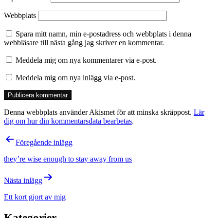
Webbplats
Spara mitt namn, min e-postadress och webbplats i denna
webbläsare till nästa gång jag skriver en kommentar.
Meddela mig om nya kommentarer via e-post.
Meddela mig om nya inlägg via e-post.
Denna webbplats använder Akismet för att minska skräppost.
Lär
dig om hur din kommentarsdata bearbetas
.
Inläggsnavigering
Föregående inlägg
they’re wise enough to stay away from us
Nästa inlägg
Ett kort gjort av mig
Kategorier