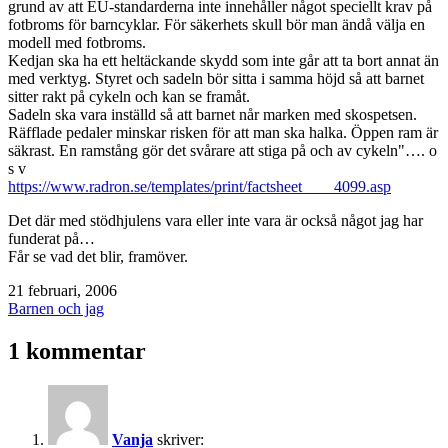
grund av att EU-standarderna inte innehåller något speciellt krav på
fotbroms för barncyklar. För säkerhets skull bör man ändå välja en
modell med fotbroms.
Kedjan ska ha ett heltäckande skydd som inte går att ta bort annat än
med verktyg. Styret och sadeln bör sitta i samma höjd så att barnet
sitter rakt på cykeln och kan se framåt.
Sadeln ska vara inställd så att barnet når marken med skospetsen.
Räfflade pedaler minskar risken för att man ska halka. Öppen ram är
säkrast. En ramstång gör det svårare att stiga på och av cykeln"…. o
s v
https://www.radron.se/templates/print/factsheet____4099.asp
Det där med stödhjulens vara eller inte vara är också något jag har
funderat på…
Får se vad det blir, framöver.
Publicerat
21 februari, 2006
den
Kategoriserat
Barnen och jag
som
1 kommentar
Vanja
skriver: