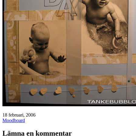
Publicerat
18 februari, 2006
den
Kategoriserat
Moodboard
som
Lämna en kommentar