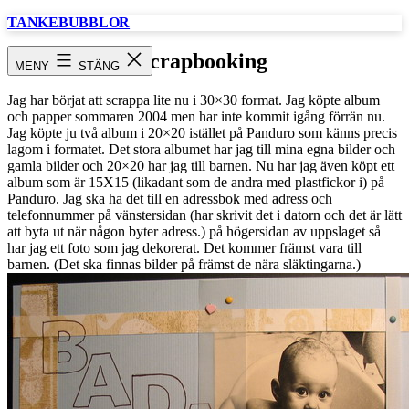
Hoppa
TANKEBUBBLOR
till
innehåll
scrapbooking
MENY
STÄNG
Jag har börjat att scrappa lite nu i 30×30 format. Jag köpte album
och papper sommaren 2004 men har inte kommit igång förrän nu.
Jag köpte ju två album i 20×20 istället på Panduro som känns precis
lagom i formatet. Det stora albumet har jag till mina egna bilder och
gamla bilder och 20×20 har jag till barnen. Nu har jag även köpt ett
album som är 15X15 (likadant som de andra med plastfickor i) på
Panduro. Jag ska ha det till en adressbok med adress och
telefonnummer på vänstersidan (har skrivit det i datorn och det är lätt
att byta ut när någon byter adress.) på högersidan av uppslaget så
har jag ett foto som jag dekorerat. Det kommer främst vara till
barnen. (Det ska finnas bilder på främst de nära släktingarna.)