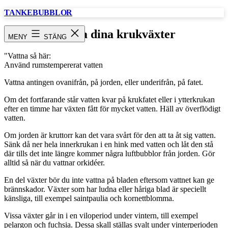
Hoppa
TANKEBUBBLOR
till
innehåll
Vattna dina krukväxter
MENY
STÄNG
"Vattna så här:
Använd rumstempererat vatten
Vattna antingen ovanifrån, på jorden, eller underifrån, på fatet.
Om det fortfarande står vatten kvar på krukfatet eller i ytterkrukan
efter en timme har växten fått för mycket vatten. Häll av överflödigt
vatten.
Om jorden är kruttorr kan det vara svårt för den att ta åt sig vatten.
Sänk då ner hela innerkrukan i en hink med vatten och låt den stå
där tills det inte längre kommer några luftbubblor från jorden. Gör
alltid så när du vattnar orkidéer.
En del växter bör du inte vattna på bladen eftersom vattnet kan ge
brännskador. Växter som har ludna eller håriga blad är speciellt
känsliga, till exempel saintpaulia och kornettblomma.
Vissa växter går in i en viloperiod under vintern, till exempel
pelargon och fuchsia. Dessa skall ställas svalt under vinterperioden