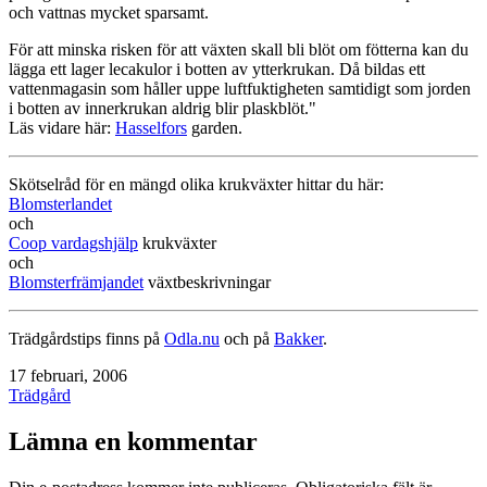
och vattnas mycket sparsamt.
För att minska risken för att växten skall bli blöt om fötterna kan du
lägga ett lager lecakulor i botten av ytterkrukan. Då bildas ett
vattenmagasin som håller uppe luftfuktigheten samtidigt som jorden
i botten av innerkrukan aldrig blir plaskblöt."
Läs vidare här:
Hasselfors
garden.
Skötselråd för en mängd olika krukväxter hittar du här:
Blomsterlandet
och
Coop vardagshjälp
krukväxter
och
Blomsterfrämjandet
växtbeskrivningar
Trädgårdstips finns på
Odla.nu
och på
Bakker
.
Publicerat
17 februari, 2006
den
Kategoriserat
Trädgård
som
Lämna en kommentar