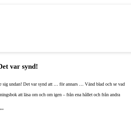
Det var synd!
e sig undan! Det var synd att … för annars … Vänd blad och se vad
ingsbok att läsa om och om igen – från ena hållet och från andra
a”"