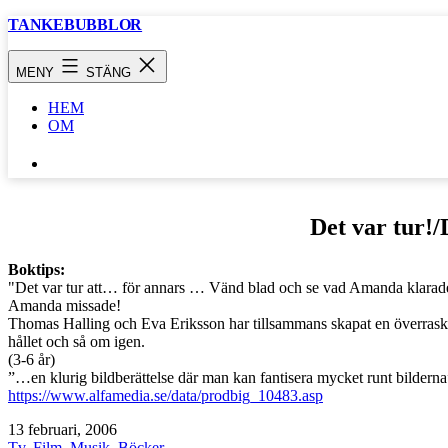
Hoppa
TANKEBUBBLOR
till
innehåll
MENY
STÄNG
HEM
OM
SÖK
…
Det var tur!/
Boktips:
"Det var tur att… för annars … Vänd blad och se vad Amanda klarad
Amanda missade!
Thomas Halling och Eva Eriksson har tillsammans skapat en överraskn
hållet och så om igen.
(3-6 år)
”…en klurig bildberättelse där man kan fantisera mycket runt bildern
https://www.alfamedia.se/data/prodbig_10483.asp
Publicerat
13 februari, 2006
den
Kategoriserat
Tv, Film, Musik, Böcker