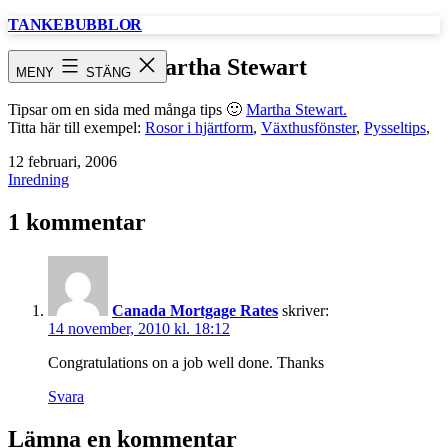
Hoppa
TANKEBUBBLOR
till
innehåll
Martha Stewart
MENY
STÄNG
Tipsar om en sida med många tips 🙂
Martha Stewart.
Titta här till exempel:
Rosor i hjärtform
,
Växthusfönster
,
Pysseltips
,
Publicerat
12 februari, 2006
den
Kategoriserat
Inredning
som
1 kommentar
Canada Mortgage Rates
skriver:
14 november, 2010 kl. 18:12
Congratulations on a job well done. Thanks
Svara
Lämna en kommentar