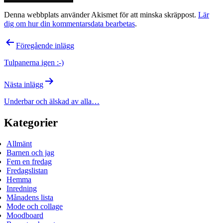
Denna webbplats använder Akismet för att minska skräppost.
Lär
dig om hur din kommentarsdata bearbetas
.
Inläggsnavigering
Föregående inlägg
Tulpanerna igen :-)
Nästa inlägg
Underbar och älskad av alla…
Kategorier
Allmänt
Barnen och jag
Fem en fredag
Fredagslistan
Hemma
Inredning
Månadens lista
Mode och collage
Moodboard