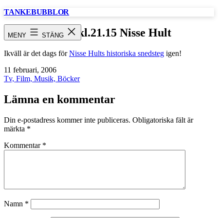
Hoppa
TANKEBUBBLOR
till
innehåll
SVT1 kl.21.15 Nisse Hult
MENY
STÄNG
Ikväll är det dags för
Nisse Hults historiska snedsteg
igen!
Publicerat
11 februari, 2006
den
Kategoriserat
Tv, Film, Musik, Böcker
som
Lämna en kommentar
Din e-postadress kommer inte publiceras.
Obligatoriska fält är
märkta
*
Kommentar
*
Namn
*