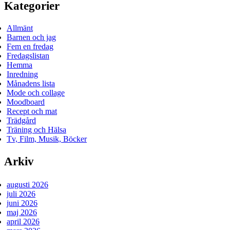
Kategorier
Allmänt
Barnen och jag
Fem en fredag
Fredagslistan
Hemma
Inredning
Månadens lista
Mode och collage
Moodboard
Recept och mat
Trädgård
Träning och Hälsa
Tv, Film, Musik, Böcker
Arkiv
augusti 2026
juli 2026
juni 2026
maj 2026
april 2026