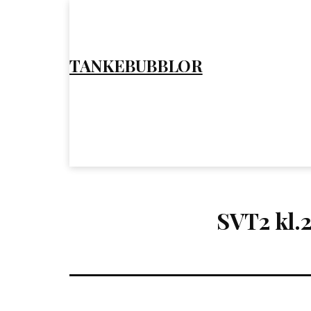
Hoppa
till
innehåll
TANKEBUBBLOR
SVT2 kl.