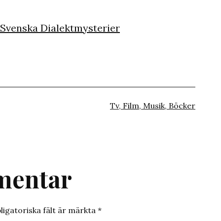
Svenska Dialektmysterier
Kategoriserat
Tv, Film, Musik, Böcker
som
mentar
ligatoriska fält är märkta
*