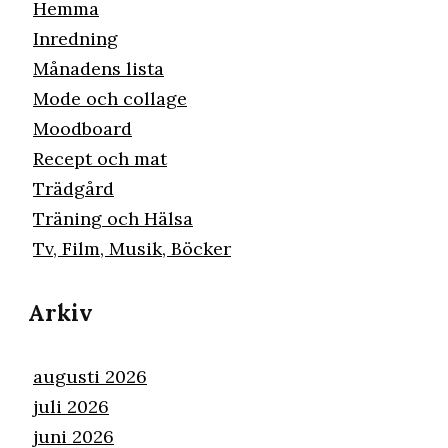
Hemma
Inredning
Månadens lista
Mode och collage
Moodboard
Recept och mat
Trädgård
Träning och Hälsa
Tv, Film, Musik, Böcker
Arkiv
augusti 2026
juli 2026
juni 2026