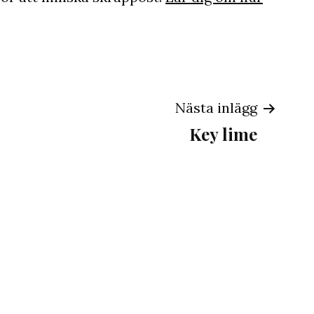
ing
Nästa inlägg
Key lime