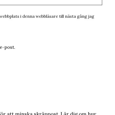
ebbplats i denna webbläsare till nästa gång jag
e-post.
ör att minska skräppost.
Lär dig om hur