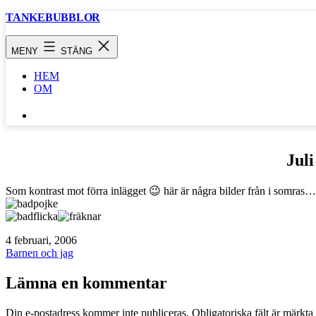
Hoppa
TANKEBUBBLOR
till
innehåll
MENY
STÄNG
HEM
OM
SÖK
…
Juli
Som kontrast mot förra inlägget 😉 här är några bilder från i somras…
Publicerat
4 februari, 2006
den
Kategoriserat
Barnen och jag
som
Lämna en kommentar
Din e-postadress kommer inte publiceras.
Obligatoriska fält är märkta