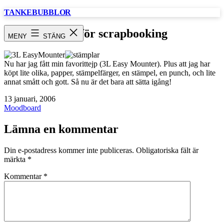
Hoppa
TANKEBUBBLOR
till
innehåll
Dax för scrapbooking
MENY
STÄNG
Nu har jag fått min favorittejp (3L Easy Mounter). Plus att jag har
köpt lite olika, papper, stämpelfärger, en stämpel, en punch, och lite
annat smått och gott. Så nu är det bara att sätta igång!
Publicerat
13 januari, 2006
den
Kategoriserat
Moodboard
som
Lämna en kommentar
Din e-postadress kommer inte publiceras.
Obligatoriska fält är
märkta
*
Kommentar
*