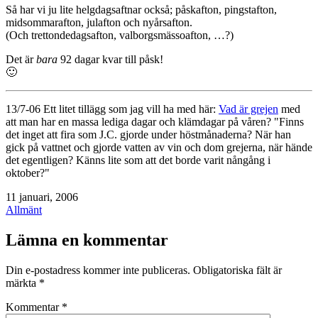
Så har vi ju lite helgdagsaftnar också; påskafton, pingstafton,
midsommarafton, julafton och nyårsafton.
(Och trettondedagsafton, valborgsmässoafton, …?)
Det är
bara
92 dagar kvar till påsk!
🙂
13/7-06 Ett litet tillägg som jag vill ha med här:
Vad är grejen
med
att man har en massa lediga dagar och klämdagar på våren? "Finns
det inget att fira som J.C. gjorde under höstmånaderna? När han
gick på vattnet och gjorde vatten av vin och dom grejerna, när hände
det egentligen? Känns lite som att det borde varit nångång i
oktober?"
Publicerat
11 januari, 2006
den
Kategoriserat
Allmänt
som
Lämna en kommentar
Din e-postadress kommer inte publiceras.
Obligatoriska fält är
märkta
*
Kommentar
*