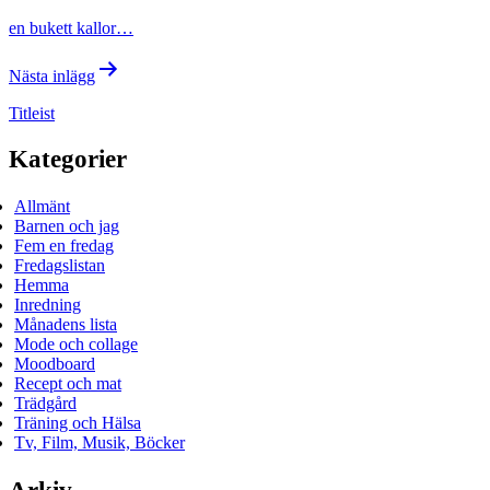
en bukett kallor…
Nästa inlägg
Titleist
Kategorier
Allmänt
Barnen och jag
Fem en fredag
Fredagslistan
Hemma
Inredning
Månadens lista
Mode och collage
Moodboard
Recept och mat
Trädgård
Träning och Hälsa
Tv, Film, Musik, Böcker