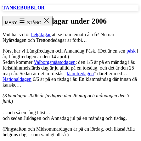
Hoppa
TANKEBUBBLOR
till
innehåll
Helgdagar under 2006
MENY
STÄNG
Vad har vi för
helgdagar
att se fram emot i år då? Nu när
Nyårsdagen och Trettondedagar är förbi…
Först har vi Långfredagen och Annandag Påsk. (Det är en sen
påsk
i
år, Långfredagen är den 14 april.)
Sedan kommer
Valborgsmässodagen
; den 1/5 är på en måndag i år.
Kristihimmelsfärds dag är ju alltid på en torsdag, och det är den 25
maj i år. Sedan är det ju förstås "
klämfredagen
" därefter med…
Nationaldagen
6/6 är på en tisdag i år. En klämmåndag där innan då
kanske…
(Klämdagar 2006 är fredagen den 26 maj och måndagen den 5
juni.)
…och så en lång höst…
och sedan Juldagen och Annadag jul på en måndag och tisdag.
(Pingstafton och Midsommardagen är på en lördag, och likaså Alla
helgons dag…som vanligt alltså.)