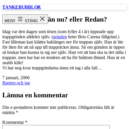
Hoppa
TANKEBUBBLOR
till
innehåll
Inte förrän nu? eller Redan?
MENY
STÄNG
Idag var den dagen som tösen (som fyller 4 i år) öppnade upp
trappgrinden alldeles själv. (
grinden
heter Brio Carena fällgrind.)
Fast lilleman kan klättra baklänges ner för trappan själv. Han är lite
för liten för att nå upp till trappräcket ännu. Så om grinden är öppen
så brukar han kunna ta sig ner själv. Han vet att han ska ta det stilla i
trappan. men har har en tendens att ha för bråttom ibland. Han är en
snabb kille!
Vi har nog kvar trappgrindarna ännu ett tag i alla fall…
Publicerat
7 januari, 2006
den
Kategoriserat
Barnen och jag
som
Lämna en kommentar
Din e-postadress kommer inte publiceras.
Obligatoriska fält är
märkta
*
Kommentar
*