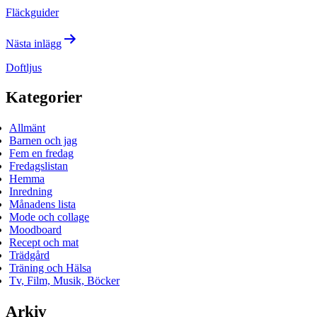
Fläckguider
Nästa inlägg
Doftljus
Kategorier
Allmänt
Barnen och jag
Fem en fredag
Fredagslistan
Hemma
Inredning
Månadens lista
Mode och collage
Moodboard
Recept och mat
Trädgård
Träning och Hälsa
Tv, Film, Musik, Böcker
Arkiv