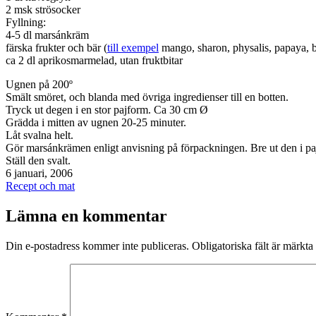
2 msk strösocker
Fyllning:
4-5 dl marsánkräm
färska frukter och bär (
till exempel
mango, sharon, physalis, papaya, b
ca 2 dl aprikosmarmelad, utan fruktbitar
Ugnen på 200º
Smält smöret, och blanda med övriga ingredienser till en botten.
Tryck ut degen i en stor pajform. Ca 30 cm Ø
Grädda i mitten av ugnen 20-25 minuter.
Låt svalna helt.
Gör marsánkrämen enligt anvisning på förpackningen. Bre ut den i pa
Ställ den svalt.
Publicerat
6 januari, 2006
den
Kategoriserat
Recept och mat
som
Lämna en kommentar
Din e-postadress kommer inte publiceras.
Obligatoriska fält är märkta