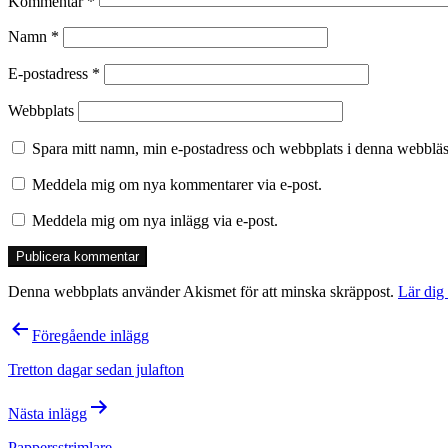
Kommentar
*
Namn
*
E-postadress
*
Webbplats
Spara mitt namn, min e-postadress och webbplats i denna webbläsa
Meddela mig om nya kommentarer via e-post.
Meddela mig om nya inlägg via e-post.
Denna webbplats använder Akismet för att minska skräppost.
Lär dig
Inläggsnavigering
Föregående inlägg
Tretton dagar sedan julafton
Nästa inlägg
Pappersstrimlare…