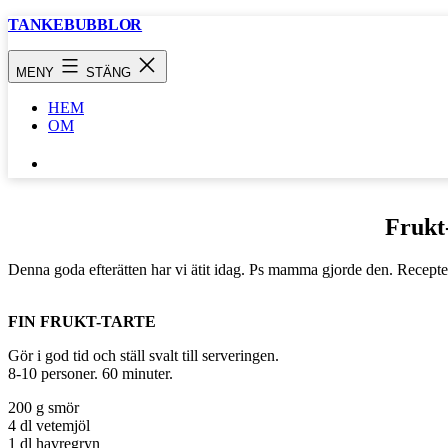
Hoppa
TANKEBUBBLOR
till
innehåll
MENY
STÄNG
HEM
OM
SÖK
…
Frukt
Denna goda efterätten har vi ätit idag. Ps mamma gjorde den. Receptet 
FIN FRUKT-TARTE
Gör i god tid och ställ svalt till serveringen.
8-10 personer. 60 minuter.
200 g smör
4 dl vetemjöl
1 dl havregryn