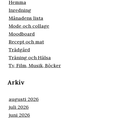
Hemma
Inredning
Månadens lista
Mode och collage
Moodboard
Recept och mat
Trädgård
Träning och Hälsa
Tv, Film, Musik, Böcker
Arkiv
augusti 2026
juli 2026
juni 2026