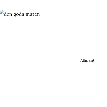
Kategoriserat
Allmänt
som