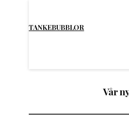
Hoppa
till
innehåll
TANKEBUBBLOR
Vår n