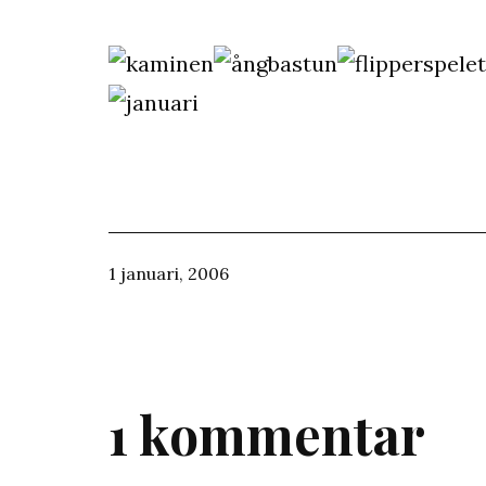
Publicerat
1 januari, 2006
den
1 kommentar