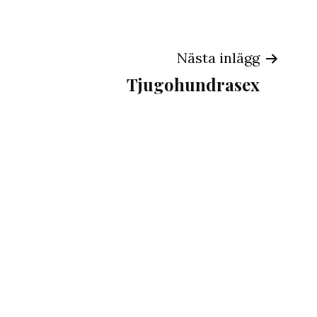
ing
Nästa inlägg
Tjugohundrasex