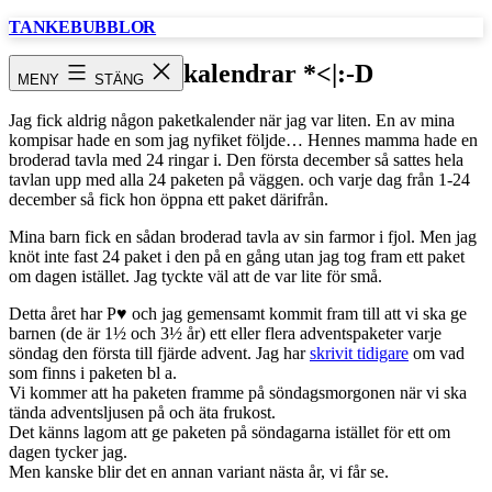
Hoppa
TANKEBUBBLOR
till
innehåll
Paketkalendrar *<|:-D
MENY
STÄNG
Jag fick aldrig någon paketkalender när jag var liten. En av mina
kompisar hade en som jag nyfiket följde… Hennes mamma hade en
broderad tavla med 24 ringar i. Den första december så sattes hela
tavlan upp med alla 24 paketen på väggen. och varje dag från 1-24
december så fick hon öppna ett paket därifrån.
Mina barn fick en sådan broderad tavla av sin farmor i fjol. Men jag
knöt inte fast 24 paket i den på en gång utan jag tog fram ett paket
om dagen istället. Jag tyckte väl att de var lite för små.
Detta året har P♥ och jag gemensamt kommit fram till att vi ska ge
barnen (de är 1½ och 3½ år) ett eller flera adventspaketer varje
söndag den första till fjärde advent. Jag har
skrivit tidigare
om vad
som finns i paketen bl a.
Vi kommer att ha paketen framme på söndagsmorgonen när vi ska
tända adventsljusen på och äta frukost.
Det känns lagom att ge paketen på söndagarna istället för ett om
dagen tycker jag.
Men kanske blir det en annan variant nästa år, vi får se.