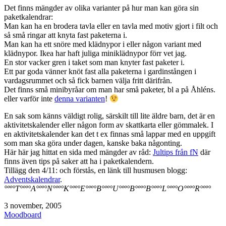
Det finns mängder av olika varianter på hur man kan göra sin
paketkalendrar:
Man kan ha en brodera tavla eller en tavla med motiv gjort i filt och
så små ringar att knyta fast paketerna i.
Man kan ha ett snöre med klädnypor i eller någon variant med
klädnypor. Ikea har haft juliga miniklädnypor förr vet jag.
En stor vacker gren i taket som man knyter fast paketer i.
Ett par goda vänner knöt fast alla paketerna i gardinstången i
vardagsrummet och så fick barnen välja fritt därifrån.
Det finns små minibyråar om man har små paketer, bl a på Åhléns.
eller varför inte
denna varianten
!
En sak som känns väldigt rolig, särskilt till lite äldre barn, det är en
aktivitetskalender eller någon form av skattkarta eller gömmalek. I
en aktivitetskalender kan det t ex finnas små lappar med en uppgift
som man ska göra under dagen, kanske baka någonting.
Här här jag hittat en sida med mängder av råd:
Jultips från fN
där
finns även tips på saker att ha i paketkalendern.
Tillägg den 4/11: och förstås, en länk till husmusen blogg:
Adventskalendrar
.
°ºº°T°ºº°A°ºº°N°ºº°K°ºº°E°ºº°B°ºº°U°ºº°B°ºº°B°ºº°L°ºº°O°ºº°R°ºº°
Publicerat
3 november, 2005
den
Kategoriserat
Moodboard
som