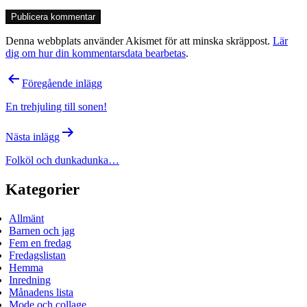
Denna webbplats använder Akismet för att minska skräppost.
Lär
dig om hur din kommentarsdata bearbetas
.
Inläggsnavigering
Föregående inlägg
En trehjuling till sonen!
Nästa inlägg
Folköl och dunkadunka…
Kategorier
Allmänt
Barnen och jag
Fem en fredag
Fredagslistan
Hemma
Inredning
Månadens lista
Mode och collage