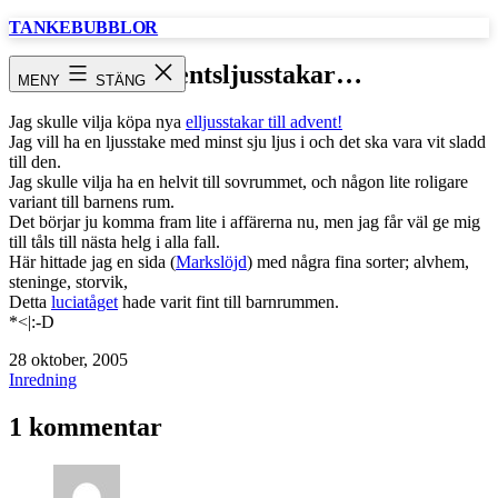
Hoppa
TANKEBUBBLOR
till
innehåll
adventsljusstakar…
MENY
STÄNG
Jag skulle vilja köpa nya
elljusstakar till advent!
Jag vill ha en ljusstake med minst sju ljus i och det ska vara vit sladd
till den.
Jag skulle vilja ha en helvit till sovrummet, och någon lite roligare
variant till barnens rum.
Det börjar ju komma fram lite i affärerna nu, men jag får väl ge mig
till tåls till nästa helg i alla fall.
Här hittade jag en sida (
Markslöjd
) med några fina sorter; alvhem,
steninge, storvik,
Detta
luciatåget
hade varit fint till barnrummen.
*<|:-D
Publicerat
28 oktober, 2005
den
Kategoriserat
Inredning
som
1 kommentar