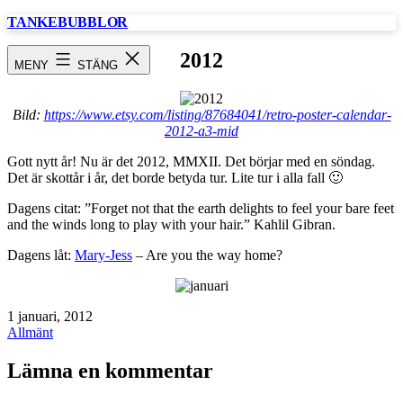
Hoppa
TANKEBUBBLOR
till
innehåll
2012
MENY
STÄNG
Bild:
https://www.etsy.com/listing/87684041/retro-poster-calendar-
2012-a3-mid
Gott nytt år! Nu är det 2012, MMXII. Det börjar med en söndag.
Det är skottår i år, det borde betyda tur. Lite tur i alla fall 🙂
Dagens citat: ”Forget not that the earth delights to feel your bare feet
and the winds long to play with your hair.” Kahlil Gibran.
Dagens låt:
Mary-Jess
– Are you the way home?
Publicerat
1 januari, 2012
den
Kategoriserat
Allmänt
som
Lämna en kommentar