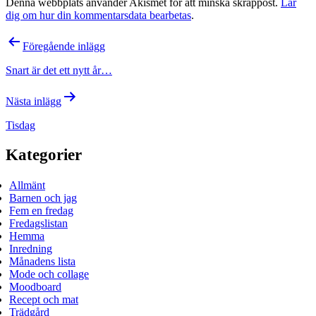
Denna webbplats använder Akismet för att minska skräppost.
Lär
dig om hur din kommentarsdata bearbetas
.
Inläggsnavigering
Föregående inlägg
Snart är det ett nytt år…
Nästa inlägg
Tisdag
Kategorier
Allmänt
Barnen och jag
Fem en fredag
Fredagslistan
Hemma
Inredning
Månadens lista
Mode och collage
Moodboard
Recept och mat
Trädgård