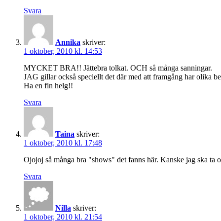
Svara
Annika
skriver:
1 oktober, 2010 kl. 14:53
MYCKET BRA!! Jättebra tolkat. OCH så många sanningar.
JAG gillar också speciellt det där med att framgång har olika bet
Ha en fin helg!!
Svara
Taina
skriver:
1 oktober, 2010 kl. 17:48
Ojojoj så många bra "shows" det fanns här. Kanske jag ska ta och
Svara
Nilla
skriver:
1 oktober, 2010 kl. 21:54