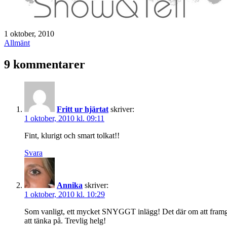
Publicerat
1 oktober, 2010
den
Kategoriserat
Allmänt
som
9 kommentarer
Fritt ur hjärtat
skriver:
1 oktober, 2010 kl. 09:11
Fint, klurigt och smart tolkat!!
Svara
Annika
skriver:
1 oktober, 2010 kl. 10:29
Som vanligt, ett mycket SNYGGT inlägg! Det där om att framgån
att tänka på. Trevlig helg!