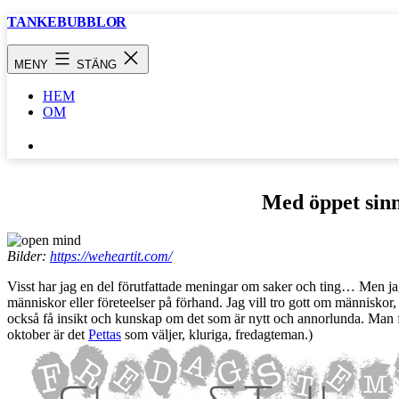
Hoppa
TANKEBUBBLOR
till
innehåll
MENY
STÄNG
HEM
OM
SÖK
…
Med öppet sinn
Bilder:
https://weheartit.com/
Visst har jag en del förutfattade meningar om saker och ting… Men ja
människor eller företeelser på förhand. Jag vill tro gott om människor,
också få insikt och kunskap om det som är nytt och annorlunda. Man får 
oktober är det
Pettas
som väljer, kluriga, fredagteman.)